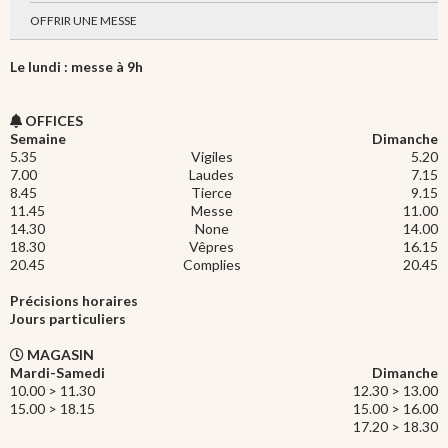
OFFRIR UNE MESSE
Le lundi : messe à 9h
OFFICES
Semaine
Dimanche
5.35
Vigiles
5.20
7.00
Laudes
7.15
8.45
Tierce
9.15
11.45
Messe
11.00
14.30
None
14.00
18.30
Vêpres
16.15
20.45
Complies
20.45
Précisions horaires
Jours particuliers
MAGASIN
Mardi-Samedi
Dimanche
10.00 > 11.30
12.30 > 13.00
15.00 > 18.15
15.00 > 16.00
17.20 > 18.30