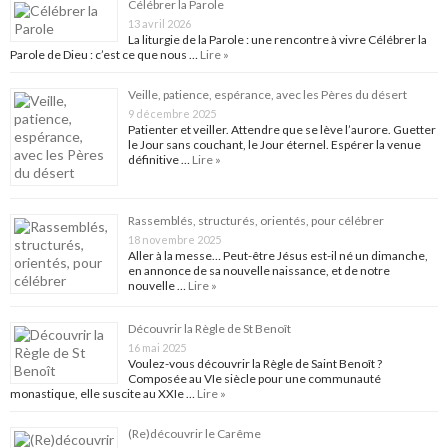
Célébrer la Parole
13 avril 2026
La liturgie de la Parole : une rencontre à vivre Célébrer la
Parole de Dieu : c’est ce que nous …
Lire »
Veille, patience, espérance, avec les Pères du désert
9 décembre 2025
Patienter et veiller. Attendre que se lève l’aurore. Guetter
le Jour sans couchant, le Jour éternel. Espérer la venue
définitive …
Lire »
Rassemblés, structurés, orientés, pour célébrer
18 novembre 2025
Aller à la messe… Peut-être Jésus est-il né un dimanche,
en annonce de sa nouvelle naissance, et de notre
nouvelle …
Lire »
Découvrir la Règle de St Benoît
16 mai 2025
Voulez-vous découvrir la Règle de Saint Benoît ?
Composée au VIe siècle pour une communauté
monastique, elle suscite au XXIe …
Lire »
(Re)découvrir le Carême