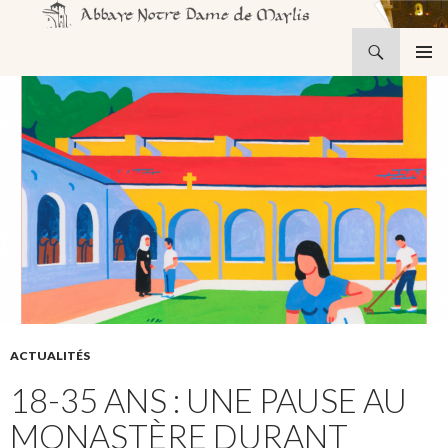
Recherche
Abbaye Notre-Dame de Maylis
ALLER
MENU
AU
PRINCI
CONTENU
ACTUALITÉS
18-35 ANS : UNE PAUSE AU
MONASTÈRE DURANT