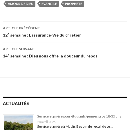
AMOUR DE DIEU
ÉVANGILE
PROPHÈTE
Navigation
ARTICLE PRÉCÉDENT
des
e
12
semaine : L’assurance-Vie du chrétien
articles
ARTICLE SUIVANT
e
14
semaine : Dieu nous offre la douceur du repos
ACTUALITÉS
Service et prière pour étudiants/jeunes pros 18-35 ans
28 avril 2026
Service et prière à Maylis Besoin de recul, de te …