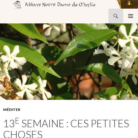
Recherche
Abbaye Notre-Dame de Maylis
ALLER
MENU
AU
PRINCI
CONTENU
MÉDITER
E
13
SEMAINE : CES PETITES
CHOSES