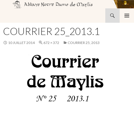
Recherche
Abbaye Notre-Dame de Maylis
ALLER
MENU
AU
COURRIER 25_2013.1
PRINCI
CONTENU
10 JUILLET 2014
672 × 372
COURRIER 25, 2013