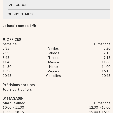
FAIRE UN DON
OFFRIR UNE MESSE
Le lundi : messe à 9h
OFFICES
Semaine
Dimanche
5.35
Vigiles
5.20
7.00
Laudes
7.15
8.45
Tierce
9.15
11.45
Messe
11.00
14.30
None
14.00
18.30
Vêpres
16.15
20.45
Complies
20.45
Précisions horaires
Jours particuliers
MAGASIN
Mardi-Samedi
Dimanche
10.00 > 11.30
12.30 > 13.00
15.00 > 18.15
15.00 > 16.00