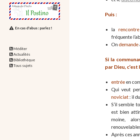
Puis :
En cas d'abus : parlez !
la
rencontre
fréquente l’a
On
demande
Méditer
Actualités
Si la communau
Bibliothèque
Tous sujets
par Dieu, c’est 
entrée
en co
Qui veut per
noviciat
: il 
S’il semble t
est bien atti
moine, alor
renouvelables
Après ces ann