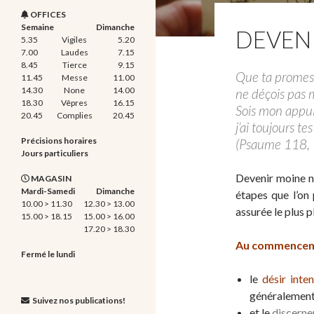
OFFICES
Semaine
Dimanche
DEVEN
5.35
Vigiles
5.20
7.00
Laudes
7.15
8.45
Tierce
9.15
Que ta promesse
11.45
Messe
11.00
14.30
None
14.00
ne déçois pas 
18.30
Vêpres
16.15
Sois mon appui 
20.45
Complies
20.45
j’ai toujours 
Précisions horaires
(Psaume 118,
Jours particuliers
Devenir moine ne
MAGASIN
Mardi-Samedi
Dimanche
étapes que l’on 
10.00 > 11.30
12.30 > 13.00
assurée le plus 
15.00 > 18.15
15.00 > 16.00
17.20 > 18.30
Au commencemen
Fermé le lundi
le
désir inte
généralement 
Suivez nos publications!
et le
discerne