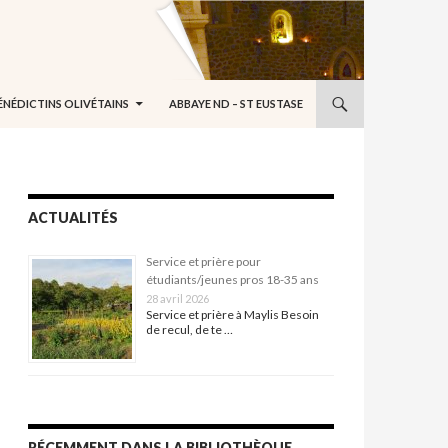
ÉNÉDICTINS OLIVÉTAINS
ABBAYE ND – ST EUSTASE
ACTUALITÉS
Service et prière pour
étudiants/jeunes pros 18-35 ans
28 avril 2026
Service et prière à Maylis Besoin
de recul, de te …
RÉCEMMENT DANS LA BIBLIOTHÈQUE