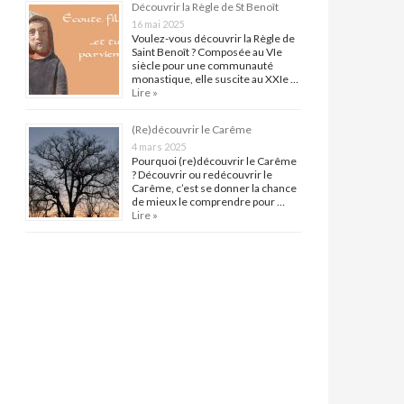
Découvrir la Règle de St Benoît
16 mai 2025
Voulez-vous découvrir la Règle de
Saint Benoît ? Composée au VIe
siècle pour une communauté
monastique, elle suscite au XXIe …
Lire »
(Re)découvrir le Carême
4 mars 2025
Pourquoi (re)découvrir le Carême
? Découvrir ou redécouvrir le
Carême, c’est se donner la chance
de mieux le comprendre pour …
Lire »