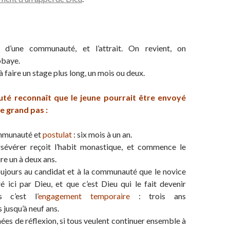
d’une communauté, et l’attrait. On revient, on
bbaye.
à faire un stage plus long, un mois ou deux.
té reconnaît que le jeune pourrait être envoyé
le grand pas :
mmunauté et
postulat
: six mois à un an.
sévérer reçoit l’habit monastique, et commence le
dure un à deux ans.
oujours au candidat et à la communauté que le novice
ré ici par Dieu, et que c’est Dieu qui le fait devenir
s c’est l’
engagement temporaire
: trois ans
 jusqu’à neuf ans.
ées de réflexion, si tous veulent continuer ensemble à