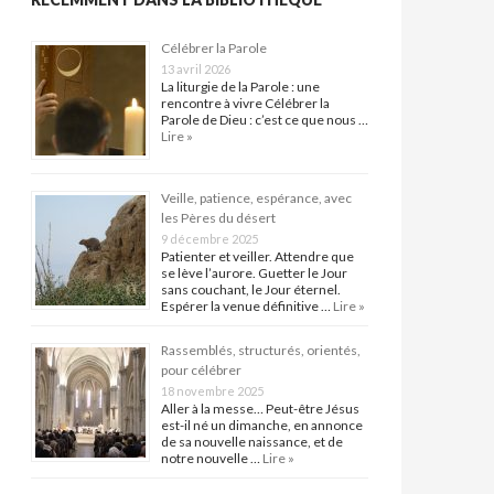
Célébrer la Parole
13 avril 2026
La liturgie de la Parole : une
rencontre à vivre Célébrer la
Parole de Dieu : c’est ce que nous …
Lire »
Veille, patience, espérance, avec
les Pères du désert
9 décembre 2025
Patienter et veiller. Attendre que
se lève l’aurore. Guetter le Jour
sans couchant, le Jour éternel.
Espérer la venue définitive …
Lire »
Rassemblés, structurés, orientés,
pour célébrer
18 novembre 2025
Aller à la messe… Peut-être Jésus
est-il né un dimanche, en annonce
de sa nouvelle naissance, et de
notre nouvelle …
Lire »