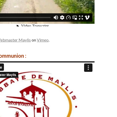
ebmaster Maylis
on
Vimeo
.
communion :