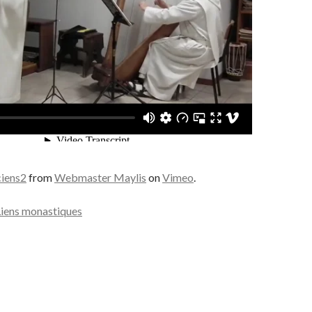
ciens2
from
Webmaster Maylis
on
Vimeo
.
Liens monastiques