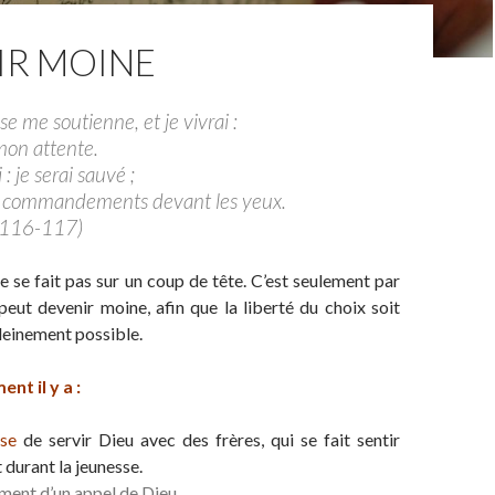
IR MOINE
 me soutienne, et je vivrai :
mon attente.
: je serai sauvé ;
tes commandements devant les yeux.
 116-117)
 se fait pas sur un coup de tête. C’est seulement par
peut devenir moine, afin que la liberté du choix soit
pleinement possible.
t il y a :
nse
de servir Dieu avec des frères, qui se fait sentir
durant la jeunesse.
ment d’un appel de Dieu
.