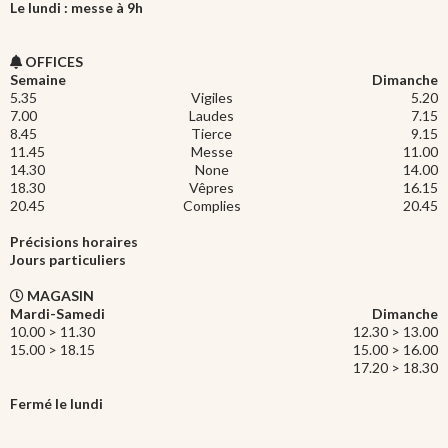
Le lundi : messe à 9h
OFFICES
Semaine
Dimanche
5.35
Vigiles
5.20
7.00
Laudes
7.15
8.45
Tierce
9.15
11.45
Messe
11.00
14.30
None
14.00
18.30
Vêpres
16.15
20.45
Complies
20.45
Précisions horaires
Jours particuliers
MAGASIN
Mardi-Samedi
Dimanche
10.00 > 11.30
12.30 > 13.00
15.00 > 18.15
15.00 > 16.00
17.20 > 18.30
Fermé le lundi