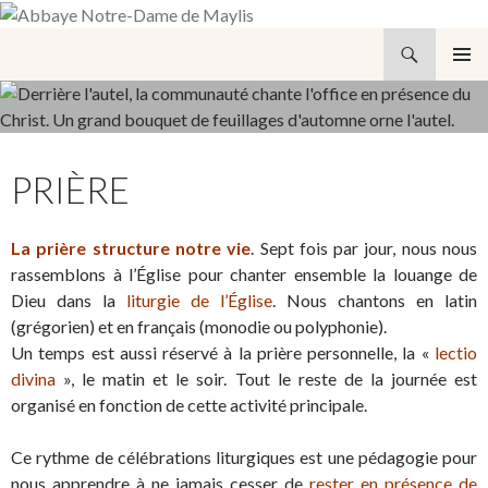
Recherche
Abbaye Notre-Dame de Maylis
ALLER
MENU
AU
PRINCI
CONTENU
PRIÈRE
La prière structure notre vie
. Sept fois par jour, nous nous
rassemblons à l’Église pour chanter ensemble la louange de
Dieu dans la
liturgie de l’Église
. Nous chantons en latin
(grégorien) et en français (monodie ou polyphonie).
Un temps est aussi réservé à la prière personnelle, la «
lectio
divina
», le matin et le soir. Tout le reste de la journée est
organisé en fonction de cette activité principale.
Ce rythme de célébrations liturgiques est une pédagogie pour
nous apprendre à ne jamais cesser de
rester en présence de