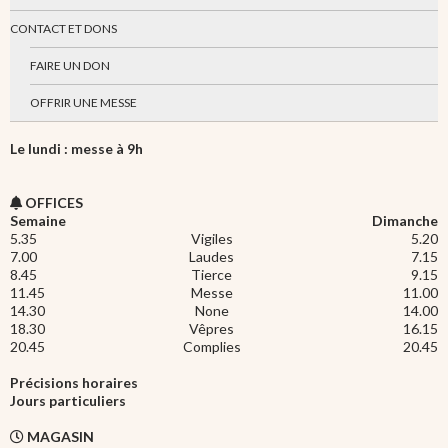
CONTACT ET DONS
FAIRE UN DON
OFFRIR UNE MESSE
Le lundi : messe à 9h
OFFICES
Semaine
Dimanche
5.35
Vigiles
5.20
7.00
Laudes
7.15
8.45
Tierce
9.15
11.45
Messe
11.00
14.30
None
14.00
18.30
Vêpres
16.15
20.45
Complies
20.45
Précisions horaires
Jours particuliers
MAGASIN