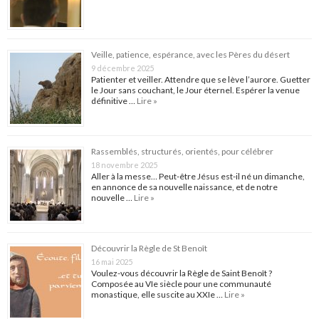
Veille, patience, espérance, avec les Pères du désert
9 décembre 2025
Patienter et veiller. Attendre que se lève l’aurore. Guetter
le Jour sans couchant, le Jour éternel. Espérer la venue
définitive …
Lire »
Rassemblés, structurés, orientés, pour célébrer
18 novembre 2025
Aller à la messe… Peut-être Jésus est-il né un dimanche,
en annonce de sa nouvelle naissance, et de notre
nouvelle …
Lire »
Découvrir la Règle de St Benoît
16 mai 2025
Voulez-vous découvrir la Règle de Saint Benoît ?
Composée au VIe siècle pour une communauté
monastique, elle suscite au XXIe …
Lire »