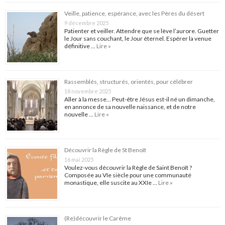
Veille, patience, espérance, avec les Pères du désert
9 décembre 2025
Patienter et veiller. Attendre que se lève l’aurore. Guetter
le Jour sans couchant, le Jour éternel. Espérer la venue
définitive …
Lire »
Rassemblés, structurés, orientés, pour célébrer
18 novembre 2025
Aller à la messe… Peut-être Jésus est-il né un dimanche,
en annonce de sa nouvelle naissance, et de notre
nouvelle …
Lire »
Découvrir la Règle de St Benoît
16 mai 2025
Voulez-vous découvrir la Règle de Saint Benoît ?
Composée au VIe siècle pour une communauté
monastique, elle suscite au XXIe …
Lire »
(Re)découvrir le Carême