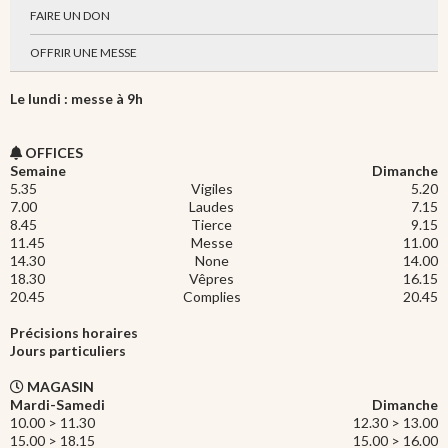
FAIRE UN DON
OFFRIR UNE MESSE
Le lundi : messe à 9h
OFFICES
Semaine
Dimanche
5.35
Vigiles
5.20
7.00
Laudes
7.15
8.45
Tierce
9.15
11.45
Messe
11.00
14.30
None
14.00
18.30
Vêpres
16.15
20.45
Complies
20.45
Précisions horaires
Jours particuliers
MAGASIN
Mardi-Samedi
Dimanche
10.00 > 11.30
12.30 > 13.00
15.00 > 18.15
15.00 > 16.00