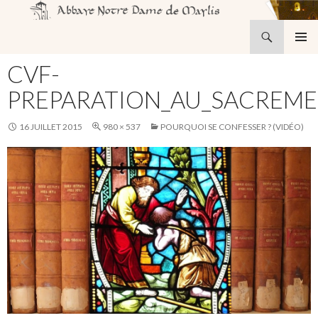
Recherche
Abbaye Notre-Dame de Maylis
ALLER
MENU
AU
CVF-
PRINCI
CONTENU
PREPARATION_AU_SACREME
16 JUILLET 2015
980 × 537
POURQUOI SE CONFESSER ? (VIDÉO)