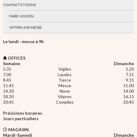
CONTACT ET DONS
FAIRE UN DON
OFFRIR UNE MESSE
Le lundi : messe à 9h
OFFICES
Semaine
Dimanche
5.35
Vigiles
5.20
7.00
Laudes
7.15
8.45
Tierce
9.15
11.45
Messe
11.00
14.30
None
14.00
18.30
Vêpres
16.15
20.45
Complies
20.45
Précisions horaires
Jours particuliers
MAGASIN
Mardi-Samedi
Dimanche