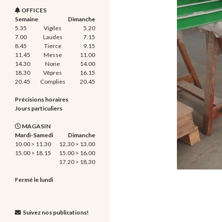
OFFICES
Semaine
Dimanche
5.35
Vigiles
5.20
7.00
Laudes
7.15
8.45
Tierce
9.15
11.45
Messe
11.00
14.30
None
14.00
18.30
Vêpres
16.15
20.45
Complies
20.45
Précisions horaires
Jours particuliers
MAGASIN
Mardi-Samedi
Dimanche
10.00 > 11.30
12.30 > 13.00
15.00 > 18.15
15.00 > 16.00
17.20 > 18.30
Fermé le lundi
Suivez nos publications!