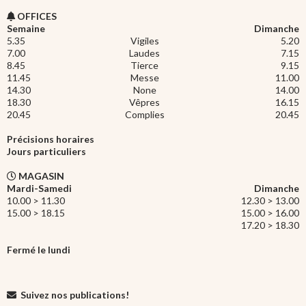
OFFICES
Semaine
Dimanche
5.35
Vigiles
5.20
7.00
Laudes
7.15
8.45
Tierce
9.15
11.45
Messe
11.00
14.30
None
14.00
18.30
Vêpres
16.15
20.45
Complies
20.45
Précisions horaires
Jours particuliers
MAGASIN
Mardi-Samedi
Dimanche
10.00 > 11.30
12.30 > 13.00
15.00 > 18.15
15.00 > 16.00
17.20 > 18.30
Fermé le lundi
Suivez nos publications!