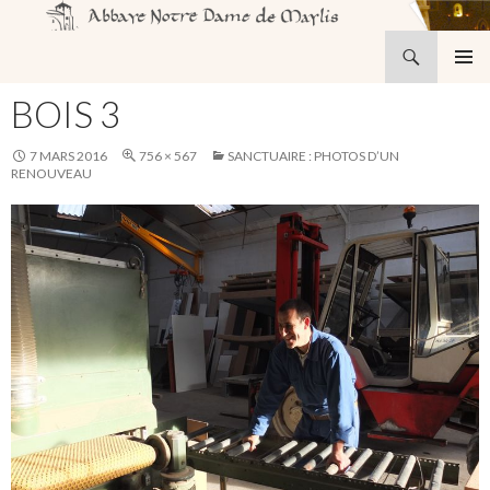
Recherche
Abbaye Notre-Dame de Maylis
ALLER
MENU
AU
BOIS 3
PRINCI
CONTENU
7 MARS 2016
756 × 567
SANCTUAIRE : PHOTOS D’UN
RENOUVEAU