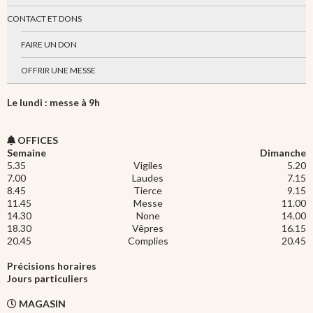
CONTACT ET DONS
FAIRE UN DON
OFFRIR UNE MESSE
Le lundi : messe à 9h
OFFICES
Semaine
Dimanche
5.35
Vigiles
5.20
7.00
Laudes
7.15
8.45
Tierce
9.15
11.45
Messe
11.00
14.30
None
14.00
18.30
Vêpres
16.15
20.45
Complies
20.45
Précisions horaires
Jours particuliers
MAGASIN