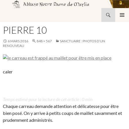
Recherche
Abbaye Notre-Dame de Maylis
ALLER
MENU
AU
PIERRE 10
PRINCI
CONTENU
6 MARS 2016
848 × 567
SANCTUAIRE : PHOTOS D’UN
RENOUVEAU
caler
Temps estimé pour la lecture de cet article : 0 min
Chaque carreau demande attention et délicatesse pour être
bien posé. On y arrive à petits coups de maillet savamment et
prudemment administrés.