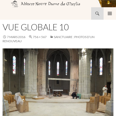
Recherche
Abbaye Notre-Dame de Maylis
ALLER
MENU
AU
VUE GLOBALE 10
PRINCI
CONTENU
7 MARS 2016
756 × 567
SANCTUAIRE : PHOTOS D’UN
RENOUVEAU