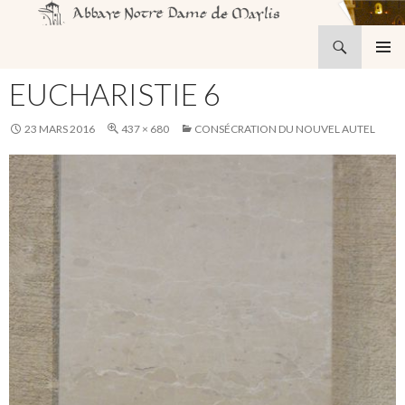
Recherche
Abbaye Notre-Dame de Maylis
ALLER
MENU
AU
EUCHARISTIE 6
PRINCI
CONTENU
23 MARS 2016
437 × 680
CONSÉCRATION DU NOUVEL AUTEL