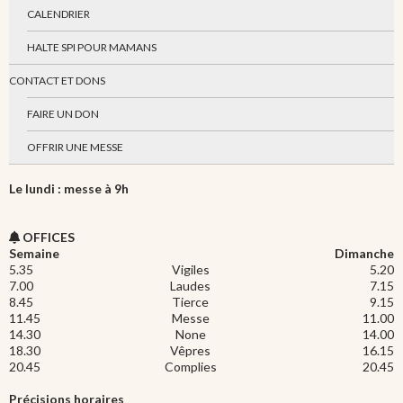
CALENDRIER
HALTE SPI POUR MAMANS
CONTACT ET DONS
FAIRE UN DON
OFFRIR UNE MESSE
Le lundi : messe à 9h
OFFICES
Semaine
Dimanche
5.35
Vigiles
5.20
7.00
Laudes
7.15
8.45
Tierce
9.15
11.45
Messe
11.00
14.30
None
14.00
18.30
Vêpres
16.15
20.45
Complies
20.45
Précisions horaires