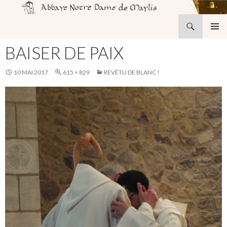
Recherche
Abbaye Notre-Dame de Maylis
ALLER
MENU
AU
BAISER DE PAIX
PRINCI
CONTENU
10 MAI 2017
615 × 829
REVÊTU DE BLANC !