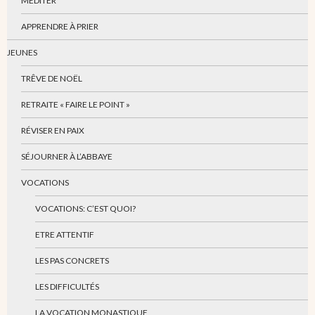
MÉDITER
APPRENDRE À PRIER
JEUNES
TRÊVE DE NOËL
RETRAITE « FAIRE LE POINT »
RÉVISER EN PAIX
SÉJOURNER À L’ABBAYE
VOCATIONS
VOCATIONS: C’EST QUOI?
ETRE ATTENTIF
LES PAS CONCRETS
LES DIFFICULTÉS
LA VOCATION MONASTIQUE