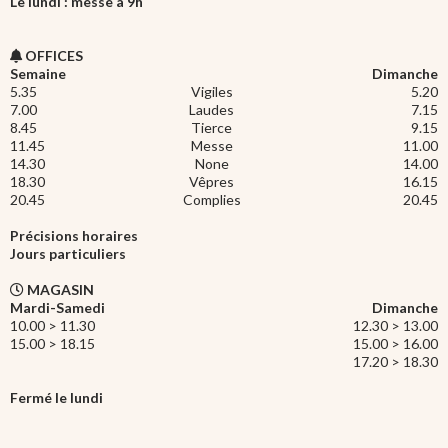
Le lundi : messe à 9h
OFFICES
Semaine
Dimanche
5.35
Vigiles
5.20
7.00
Laudes
7.15
8.45
Tierce
9.15
11.45
Messe
11.00
14.30
None
14.00
18.30
Vêpres
16.15
20.45
Complies
20.45
Précisions horaires
Jours particuliers
MAGASIN
Mardi-Samedi
Dimanche
10.00 > 11.30
12.30 > 13.00
15.00 > 18.15
15.00 > 16.00
17.20 > 18.30
Fermé le lundi