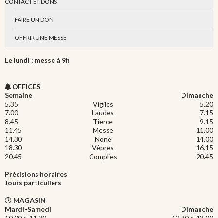
CONTACT ET DONS
FAIRE UN DON
OFFRIR UNE MESSE
Le lundi : messe à 9h
OFFICES
Semaine
Dimanche
5.35
Vigiles
5.20
7.00
Laudes
7.15
8.45
Tierce
9.15
11.45
Messe
11.00
14.30
None
14.00
18.30
Vêpres
16.15
20.45
Complies
20.45
Précisions horaires
Jours particuliers
MAGASIN
Mardi-Samedi
Dimanche
10.00 > 11.30
12.30 > 13.00