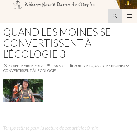
Recherche
Abbaye Notre-Dame de Maylis
ALLER
MENU
AU
QUAND LES MOINES SE
PRINCI
CONTENU
CONVERTISSENT À
L’ÉCOLOGIE 3
27 SEPTEMBRE 2017
130 × 75
SUR RCF : QUAND LES MOINES SE
CONVERTISSENT À L’ÉCOLOGIE
Temps estimé pour la lecture de cet article : 0 min