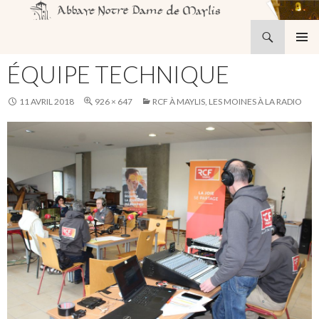
Recherche
Abbaye Notre-Dame de Maylis
ALLER
MENU
AU
ÉQUIPE TECHNIQUE
PRINCI
CONTENU
11 AVRIL 2018
926 × 647
RCF À MAYLIS, LES MOINES À LA RADIO