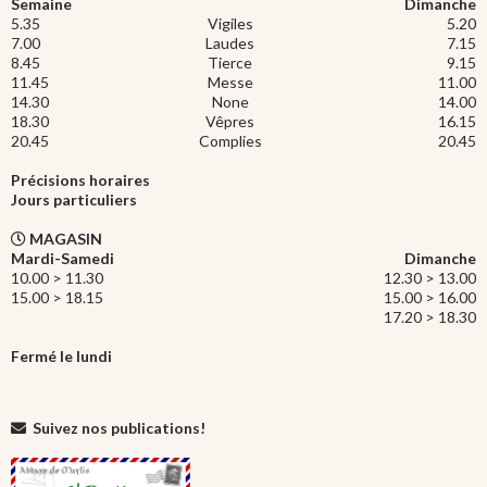
Semaine
Dimanche
5.35
Vigiles
5.20
7.00
Laudes
7.15
8.45
Tierce
9.15
11.45
Messe
11.00
14.30
None
14.00
18.30
Vêpres
16.15
20.45
Complies
20.45
Précisions horaires
Jours particuliers
MAGASIN
Mardi-Samedi
Dimanche
10.00 > 11.30
12.30 > 13.00
15.00 > 18.15
15.00 > 16.00
17.20 > 18.30
Fermé le lundi
Suivez nos publications!