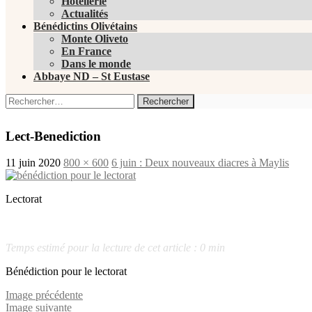
Hôtellerie
Actualités
Bénédictins Olivétains
Monte Oliveto
En France
Dans le monde
Abbaye ND – St Eustase
Rechercher :
Lect-Benediction
11 juin 2020
800 × 600
6 juin : Deux nouveaux diacres à Maylis
Lectorat
Temps estimé pour la lecture de cet article : 0 min
Bénédiction pour le lectorat
Image précédente
Image suivante