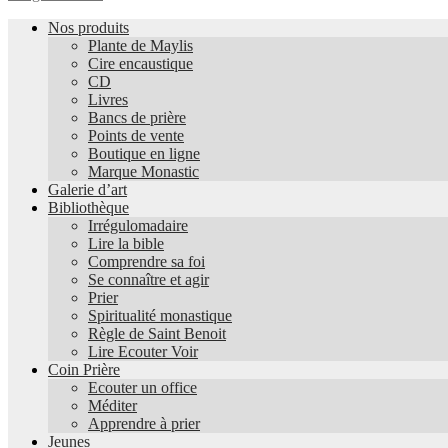
Nos produits
Plante de Maylis
Cire encaustique
CD
Livres
Bancs de prière
Points de vente
Boutique en ligne
Marque Monastic
Galerie d’art
Bibliothèque
Irrégulomadaire
Lire la bible
Comprendre sa foi
Se connaître et agir
Prier
Spiritualité monastique
Règle de Saint Benoit
Lire Ecouter Voir
Coin Prière
Ecouter un office
Méditer
Apprendre à prier
Jeunes