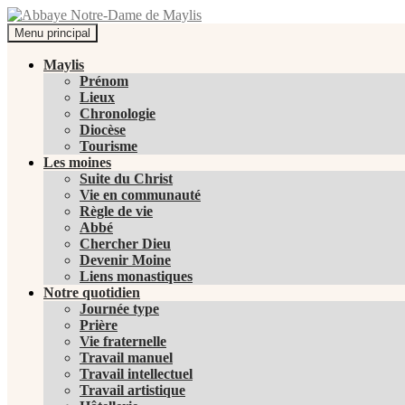
Recherche
Aller
Menu principal
au
Abbaye Notre-Dame de Maylis
contenu
Maylis
Prénom
Lieux
Chronologie
Diocèse
Tourisme
Les moines
Suite du Christ
Vie en communauté
Règle de vie
Abbé
Chercher Dieu
Devenir Moine
Liens monastiques
Notre quotidien
Journée type
Prière
Vie fraternelle
Travail manuel
Travail intellectuel
Travail artistique