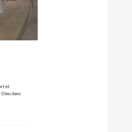
rt et
à Dieu dans