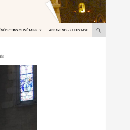
ÉNÉDICTINS OLIVÉTAINS
ABBAYE ND – ST EUSTASE
ÉS !