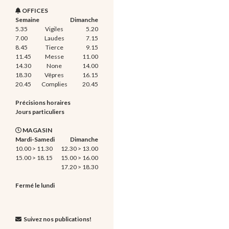
OFFICES
Semaine
Dimanche
5.35
Vigiles
5.20
7.00
Laudes
7.15
8.45
Tierce
9.15
11.45
Messe
11.00
14.30
None
14.00
18.30
Vêpres
16.15
20.45
Complies
20.45
Précisions horaires
Jours particuliers
MAGASIN
Mardi-Samedi
Dimanche
10.00 > 11.30
12.30 > 13.00
15.00 > 18.15
15.00 > 16.00
17.20 > 18.30
Fermé le lundi
Suivez nos publications!