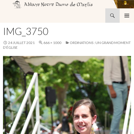
Recherche
Abbaye Notre-Dame de Maylis
ALLER
MENU
AU
IMG_3750
PRINCI
CONTENU
24 JUILLET 2021
666 × 1000
ORDINATIONS : UN GRAND MOMENT
D’ÉGLISE