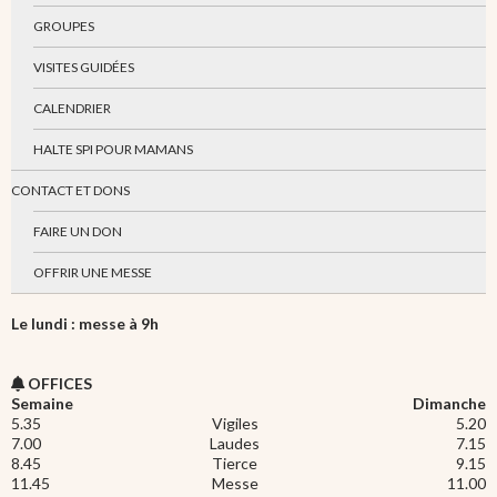
GROUPES
VISITES GUIDÉES
CALENDRIER
HALTE SPI POUR MAMANS
CONTACT ET DONS
FAIRE UN DON
OFFRIR UNE MESSE
Le lundi : messe à 9h
OFFICES
Semaine
Dimanche
5.35
Vigiles
5.20
7.00
Laudes
7.15
8.45
Tierce
9.15
11.45
Messe
11.00