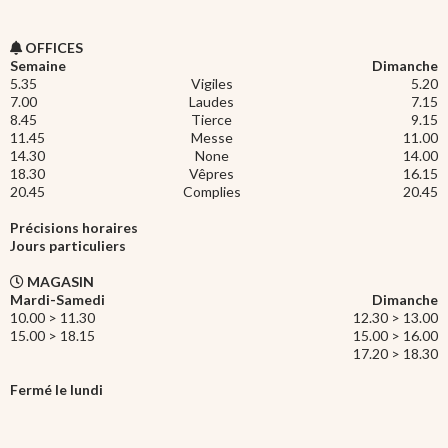
OFFICES
Semaine
Dimanche
5.35
Vigiles
5.20
7.00
Laudes
7.15
8.45
Tierce
9.15
11.45
Messe
11.00
14.30
None
14.00
18.30
Vêpres
16.15
20.45
Complies
20.45
Précisions horaires
Jours particuliers
MAGASIN
Mardi-Samedi
Dimanche
10.00 > 11.30
12.30 > 13.00
15.00 > 18.15
15.00 > 16.00
17.20 > 18.30
Fermé le lundi