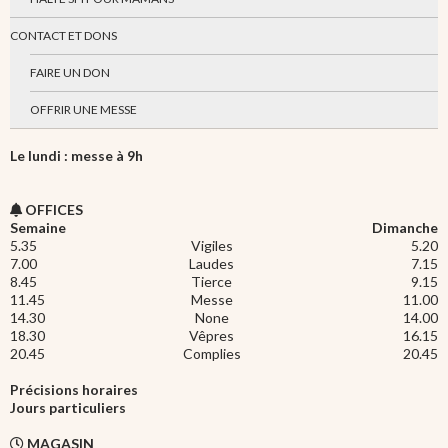
CONTACT ET DONS
FAIRE UN DON
OFFRIR UNE MESSE
Le lundi : messe à 9h
OFFICES
Semaine
Dimanche
5.35
Vigiles
5.20
7.00
Laudes
7.15
8.45
Tierce
9.15
11.45
Messe
11.00
14.30
None
14.00
18.30
Vêpres
16.15
20.45
Complies
20.45
Précisions horaires
Jours particuliers
MAGASIN