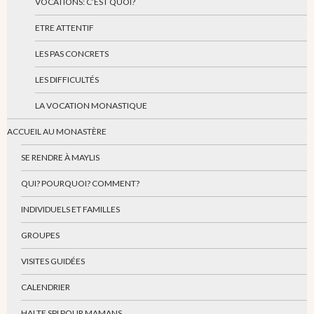
VOCATIONS: C’EST QUOI?
ETRE ATTENTIF
LES PAS CONCRETS
LES DIFFICULTÉS
LA VOCATION MONASTIQUE
ACCUEIL AU MONASTÈRE
SE RENDRE À MAYLIS
QUI? POURQUOI? COMMENT?
INDIVIDUELS ET FAMILLES
GROUPES
VISITES GUIDÉES
CALENDRIER
HALTE SPI POUR MAMANS