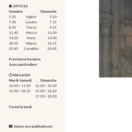
OFFICES
Semaine
Dimanche
5.35
Vigiles
5.20
7.00
Laudes
7.15
8.45
Tierce
9.15
11.45
Messe
11.00
14.30
None
14.00
18.30
Vêpres
16.15
20.45
Complies
20.45
Précisions horaires
Jours particuliers
MAGASIN
Mardi-Samedi
Dimanche
10.00 > 11.30
12.30 > 13.00
15.00 > 18.15
15.00 > 16.00
17.20 > 18.30
Fermé le lundi
Suivez nos publications!