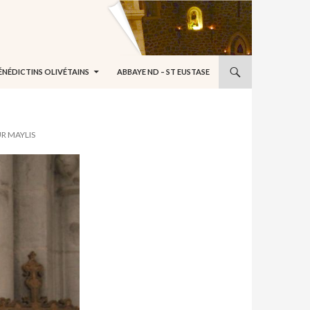
ÉNÉDICTINS OLIVÉTAINS
ABBAYE ND – ST EUSTASE
R MAYLIS