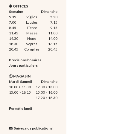
OFFICES
Semaine
Dimanche
5.35
Vigiles
5.20
7.00
Laudes
7.15
8.45
Tierce
9.15
11.45
Messe
11.00
14.30
None
14.00
18.30
Vêpres
16.15
20.45
Complies
20.45
Précisions horaires
Jours particuliers
MAGASIN
Mardi-Samedi
Dimanche
10.00 > 11.30
12.30 > 13.00
15.00 > 18.15
15.00 > 16.00
17.20 > 18.30
Fermé le lundi
Suivez nos publications!