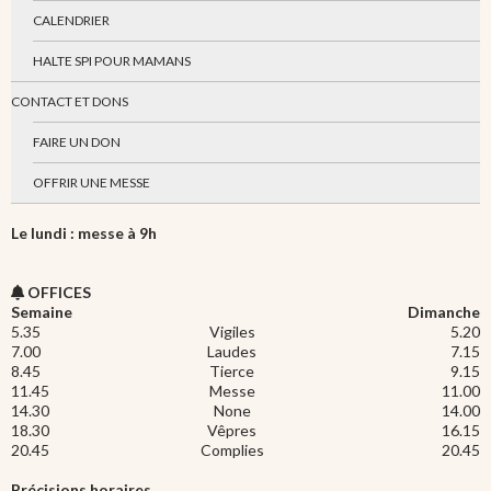
CALENDRIER
HALTE SPI POUR MAMANS
CONTACT ET DONS
FAIRE UN DON
OFFRIR UNE MESSE
Le lundi : messe à 9h
OFFICES
Semaine
Dimanche
5.35
Vigiles
5.20
7.00
Laudes
7.15
8.45
Tierce
9.15
11.45
Messe
11.00
14.30
None
14.00
18.30
Vêpres
16.15
20.45
Complies
20.45
Précisions horaires