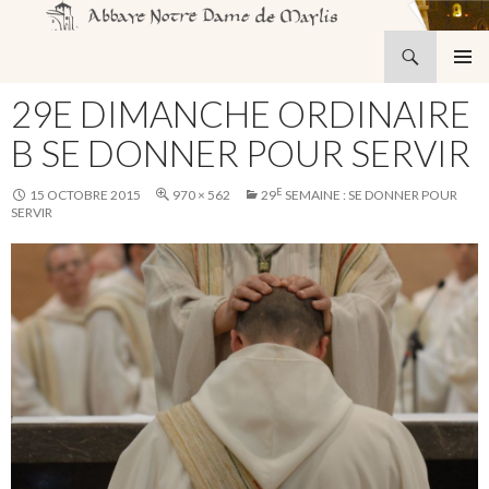
Recherche
Abbaye Notre-Dame de Maylis
ALLER
MENU
AU
29E DIMANCHE ORDINAIRE
PRINCI
CONTENU
B SE DONNER POUR SERVIR
E
15 OCTOBRE 2015
970 × 562
29
SEMAINE : SE DONNER POUR
SERVIR