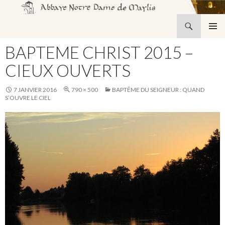
Recherche
Abbaye Notre-Dame de Maylis
ALLER
MENU
AU
BAPTEME CHRIST 2015 –
PRINCI
CONTENU
CIEUX OUVERTS
7 JANVIER 2016
790 × 500
BAPTÊME DU SEIGNEUR : QUAND
S’OUVRE LE CIEL