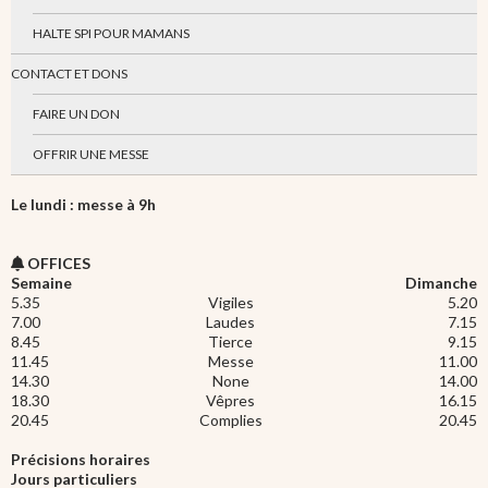
HALTE SPI POUR MAMANS
CONTACT ET DONS
FAIRE UN DON
OFFRIR UNE MESSE
Le lundi : messe à 9h
OFFICES
Semaine
Dimanche
5.35
Vigiles
5.20
7.00
Laudes
7.15
8.45
Tierce
9.15
11.45
Messe
11.00
14.30
None
14.00
18.30
Vêpres
16.15
20.45
Complies
20.45
Précisions horaires
Jours particuliers