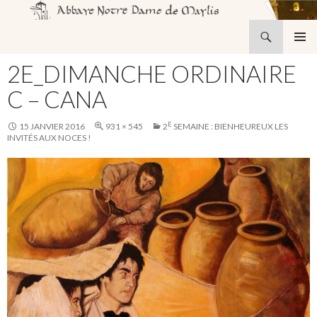
Recherche
Abbaye Notre-Dame de Maylis
ALLER
MENU
AU
2E_DIMANCHE ORDINAIRE
PRINCI
CONTENU
C – CANA
E
15 JANVIER 2016
931 × 545
2
SEMAINE : BIENHEUREUX LES
INVITÉS AUX NOCES !