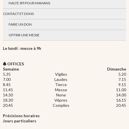
HALTE SPI POUR MAMANS
CONTACT ET DONS
FAIRE UN DON
OFFRIR UNE MESSE
Le lundi : messe à 9h
OFFICES
Semaine
Dimanche
5.35
Vigiles
5.20
7.00
Laudes
7.15
8.45
Tierce
9.15
11.45
Messe
11.00
14.30
None
14.00
18.30
Vêpres
16.15
20.45
Complies
20.45
Précisions horaires
Jours particuliers