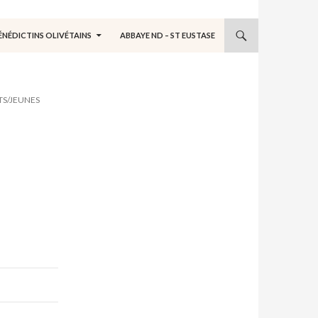
ÉNÉDICTINS OLIVÉTAINS
ABBAYE ND – ST EUSTASE
TS/JEUNES