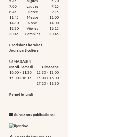
5.35
Vigiles
5.20
7.00
Laudes
7.15
8.45
Tierce
9.15
11.45
Messe
11.00
14.30
None
14.00
18.30
Vêpres
16.15
20.45
Complies
20.45
Précisions horaires
Jours particuliers
MAGASIN
Mardi-Samedi
Dimanche
10.00 > 11.30
12.30 > 13.00
15.00 > 18.15
15.00 > 16.00
17.20 > 18.30
Fermé le lundi
Suivez nos publications!
En cas d'abus : parlez !