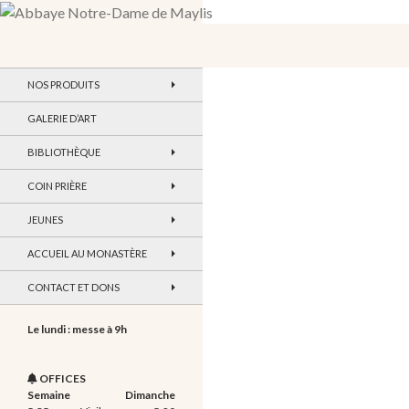
Recherche
Abbaye Notre-Dame de Maylis
NOS PRODUITS
GALERIE D’ART
BIBLIOTHÈQUE
COIN PRIÈRE
JEUNES
ACCUEIL AU MONASTÈRE
CONTACT ET DONS
Le lundi : messe à 9h
OFFICES
Semaine
Dimanche