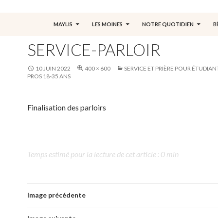
ALLER AU CONTENU
MAYLIS
LES MOINES
NOTRE QUOTIDIEN
B
SERVICE-PARLOIR
10 JUIN 2022
400 × 600
SERVICE ET PRIÈRE POUR ÉTUDIAN
PROS 18-35 ANS
Finalisation des parloirs
Temps estimé pour la lecture de cet article : 0 min
Image précédente