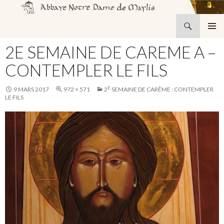
Recherche
Abbaye Notre-Dame de Maylis
ALLER
MENU
AU
2E SEMAINE DE CAREME A –
PRINCI
CONTENU
CONTEMPLER LE FILS
E
9 MARS 2017
972 × 571
2
SEMAINE DE CARÊME : CONTEMPLER
LE FILS