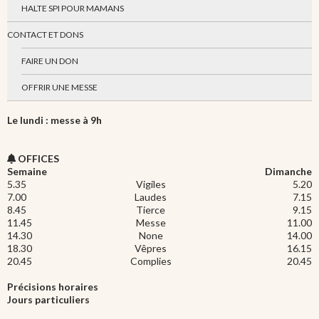
HALTE SPI POUR MAMANS
CONTACT ET DONS
FAIRE UN DON
OFFRIR UNE MESSE
Le lundi : messe à 9h
OFFICES
Semaine
Dimanche
5.35
Vigiles
5.20
7.00
Laudes
7.15
8.45
Tierce
9.15
11.45
Messe
11.00
14.30
None
14.00
18.30
Vêpres
16.15
20.45
Complies
20.45
Précisions horaires
Jours particuliers