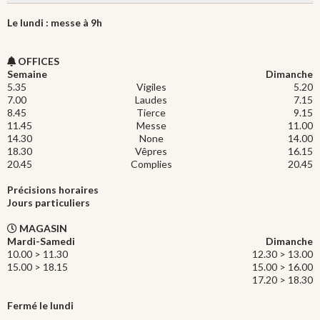
Le lundi : messe à 9h
OFFICES
Semaine
Dimanche
5.35
Vigiles
5.20
7.00
Laudes
7.15
8.45
Tierce
9.15
11.45
Messe
11.00
14.30
None
14.00
18.30
Vêpres
16.15
20.45
Complies
20.45
Précisions horaires
Jours particuliers
MAGASIN
Mardi-Samedi
Dimanche
10.00 > 11.30
12.30 > 13.00
15.00 > 18.15
15.00 > 16.00
17.20 > 18.30
Fermé le lundi