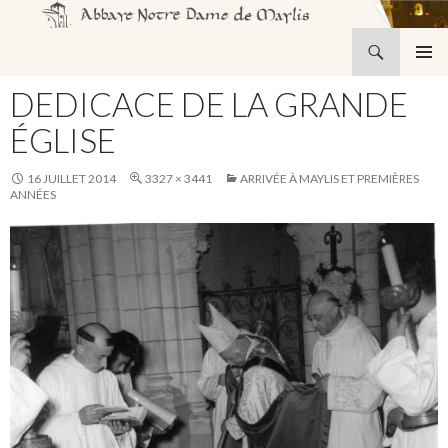
Recherche
Abbaye Notre-Dame de Maylis
ALLER
MENU
AU
DEDICACE DE LA GRANDE
PRINCI
CONTENU
ÉGLISE
16 JUILLET 2014
3327 × 3441
ARRIVÉE À MAYLIS ET PREMIÈRES
ANNÉES