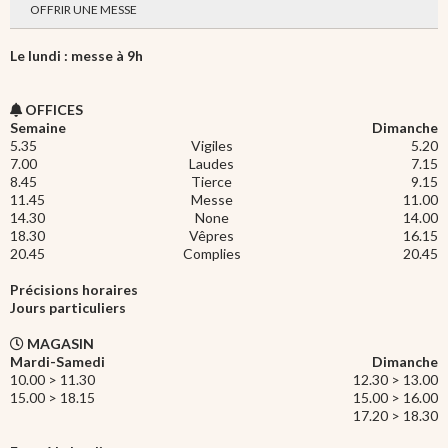
OFFRIR UNE MESSE
Le lundi : messe à 9h
OFFICES
Semaine
Dimanche
5.35
Vigiles
5.20
7.00
Laudes
7.15
8.45
Tierce
9.15
11.45
Messe
11.00
14.30
None
14.00
18.30
Vêpres
16.15
20.45
Complies
20.45
Précisions horaires
Jours particuliers
MAGASIN
Mardi-Samedi
Dimanche
10.00 > 11.30
12.30 > 13.00
15.00 > 18.15
15.00 > 16.00
17.20 > 18.30