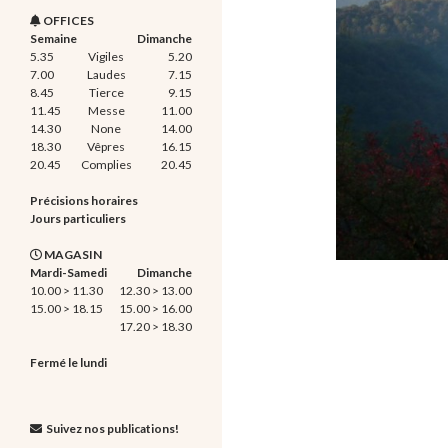
OFFICES
Semaine
Dimanche
5.35
Vigiles
5.20
7.00
Laudes
7.15
8.45
Tierce
9.15
11.45
Messe
11.00
14.30
None
14.00
18.30
Vêpres
16.15
20.45
Complies
20.45
Précisions horaires
Jours particuliers
MAGASIN
Mardi-Samedi
Dimanche
10.00 > 11.30
12.30 > 13.00
15.00 > 18.15
15.00 > 16.00
17.20 > 18.30
Fermé le lundi
Suivez nos publications!