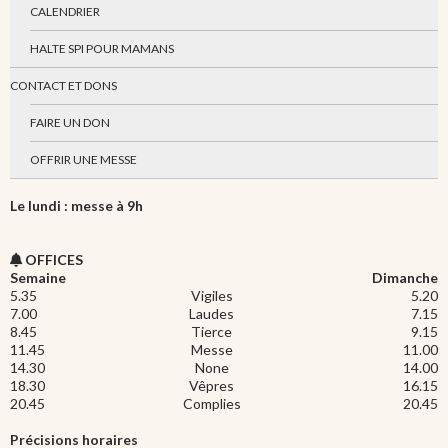
CALENDRIER
HALTE SPI POUR MAMANS
CONTACT ET DONS
FAIRE UN DON
OFFRIR UNE MESSE
Le lundi : messe à 9h
OFFICES
Semaine
Dimanche
5.35
Vigiles
5.20
7.00
Laudes
7.15
8.45
Tierce
9.15
11.45
Messe
11.00
14.30
None
14.00
18.30
Vêpres
16.15
20.45
Complies
20.45
Précisions horaires