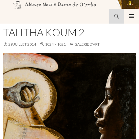
Recherche
Abbaye Notre-Dame de Maylis
ALLER
MENU
AU
TALITHA KOUM 2
PRINCI
CONTENU
29 JUILLET 2014
1024 × 1021
GALERIE D’ART