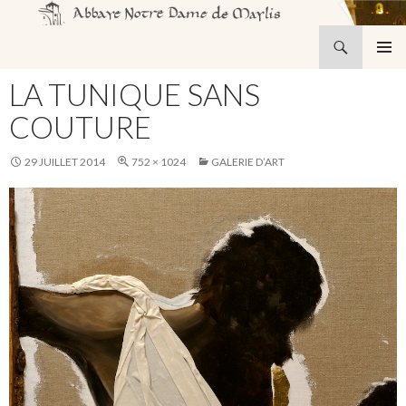
Recherche
Abbaye Notre-Dame de Maylis
ALLER
MENU
AU
LA TUNIQUE SANS
PRINCI
CONTENU
COUTURE
29 JUILLET 2014
752 × 1024
GALERIE D’ART