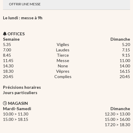
OFFRIR UNE MESSE
Le lundi : messe à 9h
OFFICES
Semaine
Dimanche
5.35
Vigiles
5.20
7.00
Laudes
7.15
8.45
Tierce
9.15
11.45
Messe
11.00
14.30
None
14.00
18.30
Vêpres
16.15
20.45
Complies
20.45
Précisions horaires
Jours particuliers
MAGASIN
Mardi-Samedi
Dimanche
10.00 > 11.30
12.30 > 13.00
15.00 > 18.15
15.00 > 16.00
17.20 > 18.30