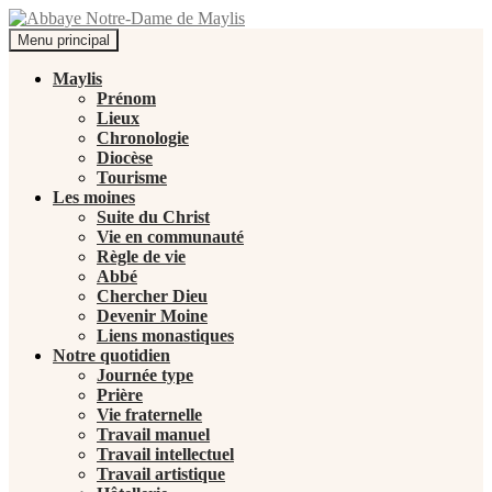
Recherche
Aller
Menu principal
au
Abbaye Notre-Dame de Maylis
contenu
Maylis
Prénom
Lieux
Chronologie
Diocèse
Tourisme
Les moines
Suite du Christ
Vie en communauté
Règle de vie
Abbé
Chercher Dieu
Devenir Moine
Liens monastiques
Notre quotidien
Journée type
Prière
Vie fraternelle
Travail manuel
Travail intellectuel
Travail artistique