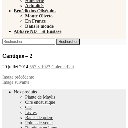
Hôtellerie
Actualités
Bénédictins Olivétains
Monte Oliveto
En France
Dans le monde
Abbaye ND – St Eustase
Rechercher :
Cantique – 2
29 juillet 2014
557 × 1023
Galerie d’art
Image précédente
Image suivante
Nos produits
Plante de Maylis
Cire encaustique
CD
Livres
Bancs de prière
Points de vente
Boutique en ligne