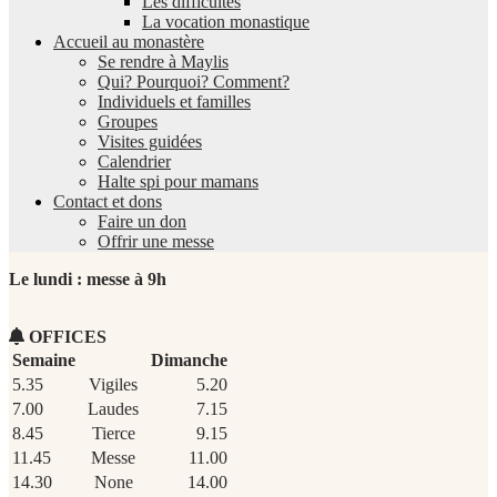
Les difficultés
La vocation monastique
Accueil au monastère
Se rendre à Maylis
Qui? Pourquoi? Comment?
Individuels et familles
Groupes
Visites guidées
Calendrier
Halte spi pour mamans
Contact et dons
Faire un don
Offrir une messe
Le lundi : messe à 9h
OFFICES
Semaine
Dimanche
5.35
Vigiles
5.20
7.00
Laudes
7.15
8.45
Tierce
9.15
11.45
Messe
11.00
14.30
None
14.00