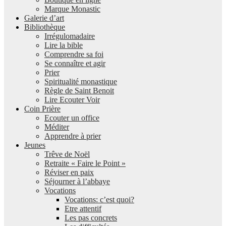
Marque Monastic
Galerie d’art
Bibliothèque
Irrégulomadaire
Lire la bible
Comprendre sa foi
Se connaître et agir
Prier
Spiritualité monastique
Règle de Saint Benoit
Lire Ecouter Voir
Coin Prière
Ecouter un office
Méditer
Apprendre à prier
Jeunes
Trêve de Noël
Retraite « Faire le Point »
Réviser en paix
Séjourner à l’abbaye
Vocations
Vocations: c’est quoi?
Etre attentif
Les pas concrets