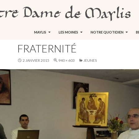
ALLER AU CONTENU
MAYLIS
LES MOINES
NOTRE QUOTIDIEN
B
FRATERNITÉ
2 JANVIER 2015
940 × 603
JEUNES