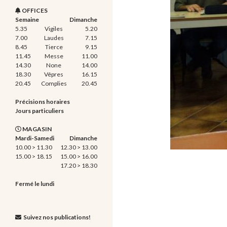
OFFICES
Semaine
Dimanche
5.35
Vigiles
5.20
7.00
Laudes
7.15
8.45
Tierce
9.15
11.45
Messe
11.00
14.30
None
14.00
18.30
Vêpres
16.15
20.45
Complies
20.45
Précisions horaires
Jours particuliers
MAGASIN
Mardi-Samedi
Dimanche
10.00 > 11.30
12.30 > 13.00
15.00 > 18.15
15.00 > 16.00
17.20 > 18.30
Fermé le lundi
Suivez nos publications!