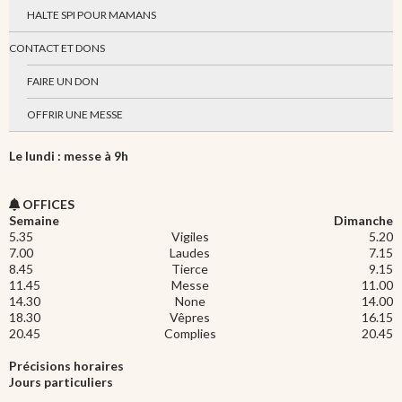
HALTE SPI POUR MAMANS
CONTACT ET DONS
FAIRE UN DON
OFFRIR UNE MESSE
Le lundi : messe à 9h
OFFICES
Semaine
Dimanche
5.35
Vigiles
5.20
7.00
Laudes
7.15
8.45
Tierce
9.15
11.45
Messe
11.00
14.30
None
14.00
18.30
Vêpres
16.15
20.45
Complies
20.45
Précisions horaires
Jours particuliers