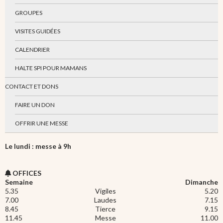
GROUPES
VISITES GUIDÉES
CALENDRIER
HALTE SPI POUR MAMANS
CONTACT ET DONS
FAIRE UN DON
OFFRIR UNE MESSE
Le lundi : messe à 9h
OFFICES
Semaine
Dimanche
5.35
Vigiles
5.20
7.00
Laudes
7.15
8.45
Tierce
9.15
11.45
Messe
11.00