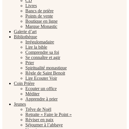
CD
Livres
Bancs de prière
Points de vente
Boutique en ligne
Marque Monastic
Galerie d’art
Bibliothèque
Irrégulomadaire
Lire la bible
Comprendre sa foi
Se connaître et agir
Prier
Spiritualité monastique
Règle de Saint Benoit
Lire Ecouter Voir
Coin Prière
Ecouter un office
Méditer
Apprendre à prier
Jeunes
Trêve de Noël
Retraite « Faire le Point »
Réviser en paix
Séjourner à l’abbaye