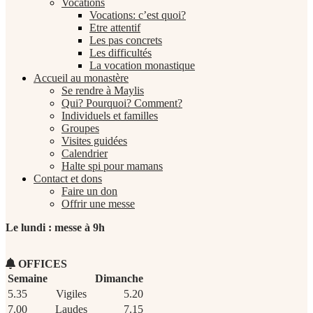
Vocations
Vocations: c’est quoi?
Etre attentif
Les pas concrets
Les difficultés
La vocation monastique
Accueil au monastère
Se rendre à Maylis
Qui? Pourquoi? Comment?
Individuels et familles
Groupes
Visites guidées
Calendrier
Halte spi pour mamans
Contact et dons
Faire un don
Offrir une messe
Le lundi : messe à 9h
OFFICES
Semaine
Dimanche
5.35
Vigiles
5.20
7.00
Laudes
7.15