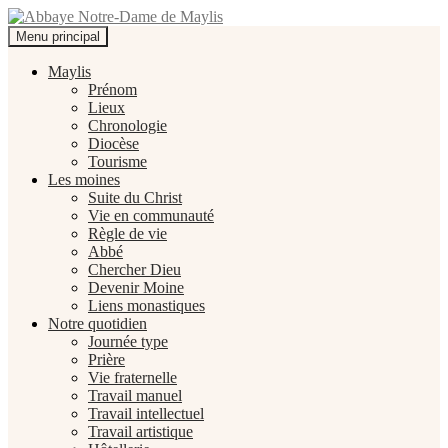
Recherche
Aller
Menu principal
au
Abbaye Notre-Dame de Maylis
contenu
Maylis
Prénom
Lieux
Chronologie
Diocèse
Tourisme
Les moines
Suite du Christ
Vie en communauté
Règle de vie
Abbé
Chercher Dieu
Devenir Moine
Liens monastiques
Notre quotidien
Journée type
Prière
Vie fraternelle
Travail manuel
Travail intellectuel
Travail artistique