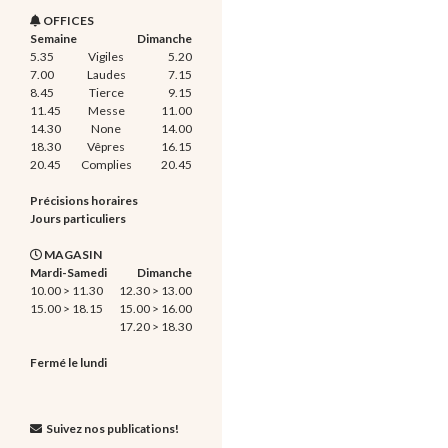
OFFICES
Semaine
Dimanche
5.35
Vigiles
5.20
7.00
Laudes
7.15
8.45
Tierce
9.15
11.45
Messe
11.00
14.30
None
14.00
18.30
Vêpres
16.15
20.45
Complies
20.45
Précisions horaires
Jours particuliers
MAGASIN
Mardi-Samedi
Dimanche
10.00 > 11.30
12.30 > 13.00
15.00 > 18.15
15.00 > 16.00
17.20 > 18.30
Fermé le lundi
Suivez nos publications!