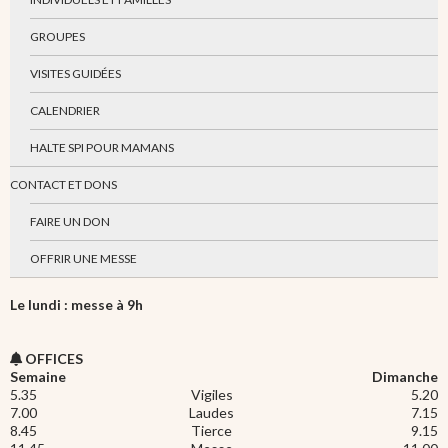
GROUPES
VISITES GUIDÉES
CALENDRIER
HALTE SPI POUR MAMANS
CONTACT ET DONS
FAIRE UN DON
OFFRIR UNE MESSE
Le lundi : messe à 9h
OFFICES
Semaine
Dimanche
5.35
Vigiles
5.20
7.00
Laudes
7.15
8.45
Tierce
9.15