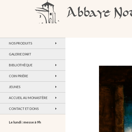
Recherche
Abbaye Notre-Dame de Maylis
NOS PRODUITS
GALERIE D’ART
BIBLIOTHÈQUE
COIN PRIÈRE
JEUNES
ACCUEIL AU MONASTÈRE
CONTACT ET DONS
Le lundi : messe à 9h