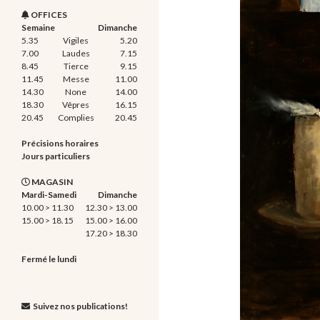
OFFICES
Semaine
Dimanche
5.35
Vigiles
5.20
7.00
Laudes
7.15
8.45
Tierce
9.15
11.45
Messe
11.00
14.30
None
14.00
18.30
Vêpres
16.15
20.45
Complies
20.45
Précisions horaires
Jours particuliers
MAGASIN
Mardi-Samedi
Dimanche
10.00 > 11.30
12.30 > 13.00
15.00 > 18.15
15.00 > 16.00
17.20 > 18.30
Fermé le lundi
Suivez nos publications!