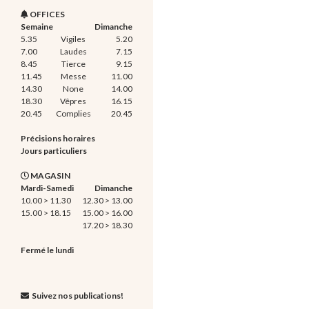
OFFICES
Semaine
Dimanche
5.35
Vigiles
5.20
7.00
Laudes
7.15
8.45
Tierce
9.15
11.45
Messe
11.00
14.30
None
14.00
18.30
Vêpres
16.15
20.45
Complies
20.45
Précisions horaires
Jours particuliers
MAGASIN
Mardi-Samedi
Dimanche
10.00 > 11.30
12.30 > 13.00
15.00 > 18.15
15.00 > 16.00
17.20 > 18.30
Fermé le lundi
Suivez nos publications!