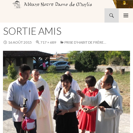
Recherche
Abbaye Notre-Dame de Maylis
ALLER
MENU
AU
SORTIE AMIS
PRINCI
CONTENU
16 AOÛT 2015
717 × 689
PRISE D’HABIT DE FRÈRE…