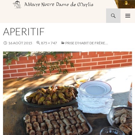
Recherche
Abbaye Notre-Dame de Maylis
ALLER
MENU
AU
APERITIF
PRINCI
CONTENU
16 AOÛT 2015
875 × 747
PRISE D’HABIT DE FRÈRE…