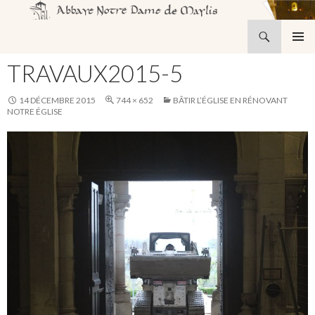
Recherche
Abbaye Notre-Dame de Maylis
ALLER
MENU
AU
TRAVAUX2015-5
PRINCI
CONTENU
14 DÉCEMBRE 2015
744 × 652
BÂTIR L’ÉGLISE EN RÉNOVANT
NOTRE ÉGLISE