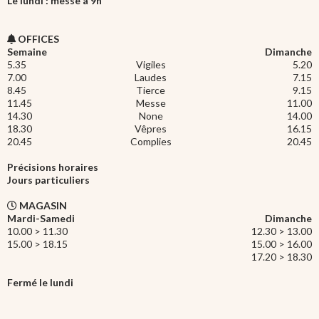
Le lundi : messe à 9h
OFFICES
Semaine
Dimanche
5.35
Vigiles
5.20
7.00
Laudes
7.15
8.45
Tierce
9.15
11.45
Messe
11.00
14.30
None
14.00
18.30
Vêpres
16.15
20.45
Complies
20.45
Précisions horaires
Jours particuliers
MAGASIN
Mardi-Samedi
Dimanche
10.00 > 11.30
12.30 > 13.00
15.00 > 18.15
15.00 > 16.00
17.20 > 18.30
Fermé le lundi