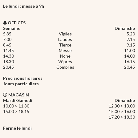
Le lundi : messe à 9h
OFFICES
Semaine
Dimanche
5.35
Vigiles
5.20
7.00
Laudes
7.15
8.45
Tierce
9.15
11.45
Messe
11.00
14.30
None
14.00
18.30
Vêpres
16.15
20.45
Complies
20.45
Précisions horaires
Jours particuliers
MAGASIN
Mardi-Samedi
Dimanche
10.00 > 11.30
12.30 > 13.00
15.00 > 18.15
15.00 > 16.00
17.20 > 18.30
Fermé le lundi