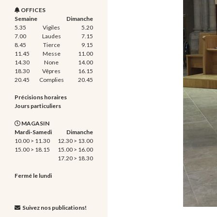
OFFICES
Semaine
Dimanche
5.35
Vigiles
5.20
7.00
Laudes
7.15
8.45
Tierce
9.15
11.45
Messe
11.00
14.30
None
14.00
18.30
Vêpres
16.15
20.45
Complies
20.45
Précisions horaires
Jours particuliers
MAGASIN
Mardi-Samedi
Dimanche
10.00 > 11.30
12.30 > 13.00
15.00 > 18.15
15.00 > 16.00
17.20 > 18.30
Fermé le lundi
Suivez nos publications!