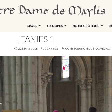
ALLER AU CONTENU
MAYLIS
LES MOINES
NOTRE QUOTIDIEN
B
LITANIES 1
22 MARS 2016
727 × 652
CONSÉCRATION DU NOUVEL AUT