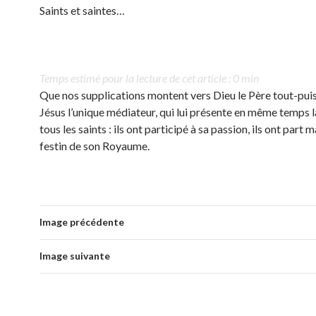
Saints et saintes…
Temps estimé pour la lecture de cet article : 0 min
Que nos supplications montent vers Dieu le Père tout-puis
Jésus l’unique médiateur, qui lui présente en même temps l
tous les saints : ils ont participé à sa passion, ils ont part
festin de son Royaume.
Image précédente
Image suivante